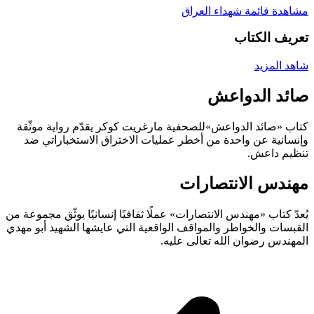
مشاهدة قائمة شهداء العراق
تعريف
الکتاب
شاهد المزيد
صائد الدواعش
كتاب «صائد الدواعش»للصحفية مارغريت كوكر يقدّم رواية موثّقة
وإنسانية عن واحدة من أخطر عمليات الاختراق الاستخباراتي ضد
تنظيم داعش.
مهندس الانتصارات
يُعدّ كتاب «مهندس الانتصارات» عملًا ثقافيًا إنسانيًا يوثّق مجموعة من
القبسات والخواطر والمواقف الواقعية التي عايشها الشهيد أبو مهدي
المهندس رضوان الله تعالى عليه.