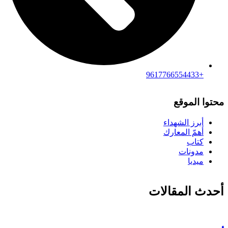
+9617766554433
محتوا الموقع
أبرز الشهداء
أهمّ المعارك
كتاب
مدونات
ميديا
أحدث المقالات