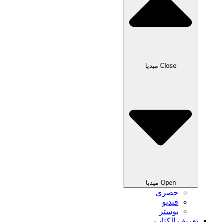
Close ميديا
Open ميديا
حصري
فيديو
بوستر
تعريف الكتاب