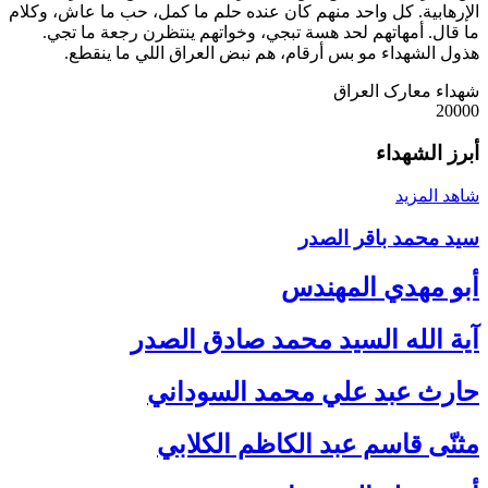
الإرهابية. كل واحد منهم كان عنده حلم ما كمل، حب ما عاش، وكلام
ما قال. أمهاتهم لحد هسة تبجي، وخواتهم ينتظرن رجعة ما تجي.
هذول الشهداء مو بس أرقام، هم نبض العراق اللي ما ينقطع.
شهداء معارک العراق
20000
أبرز
الشهداء
شاهد المزيد
سيد محمد باقر الصدر
أبو مهدي المهندس
آية الله السيد محمد صادق الصدر
حارث عبد علي محمد السوداني
مثنّى قاسم عبد الكاظم الكلابي