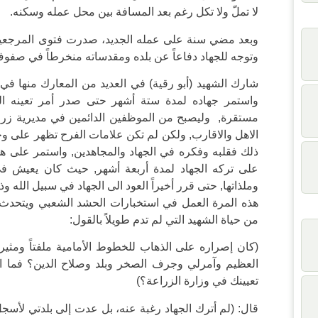
لا تملّ ولا تكل رغم بعد المسافة بين محل عمله وسكنه.
وبعد مضي سنة على عمله الجديد، صدرت فتوى المرجعية ف
وتوجه للجهاد دفاعاً عن بلده ومقدساته منخرطاً في صفو
شارك الشهيد (أبو رقية) في العديد من المعارك منها في 
واستمر جهاده لمدة ستة أشهر حتى صدر أمر تعينه الذ
مستقرة, وليصبح من الموظفين الدائمين في مديرية زر
الاهل والاقارب, ولكن لم تكن علامات الفرح تظهر على و
ذلك فقلبه وفكره في الجهاد والمجاهدين, واستمر على 
على تركه الجهاد لمدة أربعة أشهر, حيث كان يعيش 
وملذاتها, حتى قرر أخيراً العود الى الجهاد في سبيل الله
هذه المرة العمل في استخبارات الحشد الشعبي ويتحدث ال
من حياة الشهيد التي لم تدم طويلاً بالقول:
(كان إصراره على الذهاب للخطوط الأمامية ملفتاً ومثيرا
العظيم وآمرلي وجرف الصخر وبلد وصلاح الدين؟ فما 
تعيينك في وزارة الزراعة؟)
قال: (لم أترك الجهاد رغبة عنه، بل عدت إلى بلدتي لأس