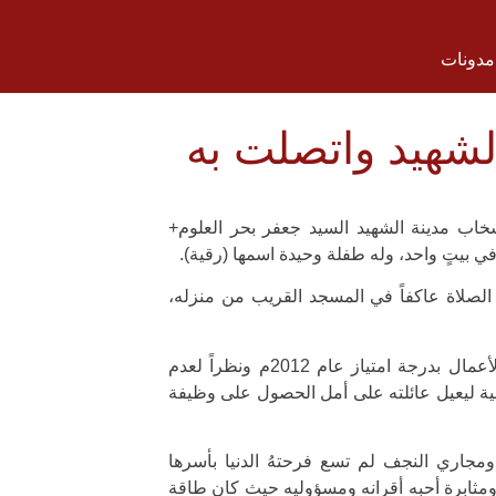
مدونات
لشهيد واتصلت به
اب مدينة الشهيد السيد جعفر بحر العلوم+
ي بيتٍ واحد، وله طفلة وحيدة اسمها (رقية).
صلاة عاكفاً في المسجد القريب من منزله،
خريج كلية الإدارة والاقتصاد جامعة الكوفة قسم إدارة الأعمال بدرجة امتياز عام 2012م ونظراً لعدم
بية ليعيل عائلته على أمل الحصول على وظيفة
جاري النجف لم تسع فرحتهُ الدنيا بأسرها
، كان ذلك سنة 2013م فعمل بجد ومثابرة أحبه أقرانه ومسؤوليه حيث كان طاقة