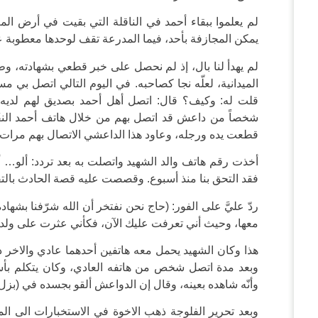
لم يعلموا ببقاء أحمد في الناقلة التي بقيت في أرض الم
يمكن المجازفة بأحد، فيما المدرعة تقف لوحدها معطوبة ع
لم يهدأ لنا بال، إذ لم نحصل على خبر قطعي بشهادته، و
الميدانية، لعلّه نجا كصاحبه. في اليوم التالي اتصل بي 
قلت له: وكيف؟ قال: اتصل أهل أحمد بصديق لهم لديه 
شخصاً من داعش قد اتصل بهم من خلال هاتف أحمد النقٌا
قطعت يده ورجله، وعاود هذا الداعشي الاتصال بهم مرات 
أخذت رقم هاتف والد الشهيد واتصلت به بعد تردد: ألو… أب
فقد التحق بنا منذ أسبوع. وقصصت عليه قصة الحادث بالت
ردّ عليَّ على الفور: (حاج نحن نفتخر أن الله شرّفنا بشها
معها، وحيث أني تعرفت عليك الآن، فكأني عثرت على ولدي
هذا وكان الشهيد يحمل معه هاتفين أحدهما عادي والاخر 
وبعد مدة اتصل شخص من هاتفه العادي، وكان يتكلم بأ
وأنّه شاهده بعينه، وقال إن الدواعش ألقو بجسده في (بزل 
وبعد تحرير الفلوجة ذهب الاخوة في الاستخبارات الى ال