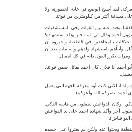
عركة، لقد أصبح الوضع في غاية الخطورة، ولا
لى مسافة أكثر من كيلومترين من قواتنا.
طفقنا نبحث عنه بين القوات وفي المستشفيات
مسؤول أحمد وقال لي: ثمة خبر يؤكد استشهاده!
علاقات بالمجاهدين في قاطعنا، وأخبروه أن
ل وأنبأهم باستشهاد ولدهم وأنه مات بعد أن
ومرات يكرر القول ذاته في كل اتصال.
و أحمد أنا فلان، كان أحمد يقاتل ضمن قواتنا،
فصيل.
دة ولدنا، لكني كنت أود معرفة الجهة التي يعمل
 أحمد، نصركم الله وأعزكم).
ذكي، وكان الدواعش يتصلون من هاتفه الذكي.
سلوب آخر وأكد شهادة احمد على يد الدواعش
البو فياض).
منطقة وبحثوا عنه ولكن لم يعثروا على جسده