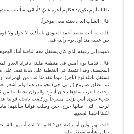
يا الله أيهم يكون؟ فكلهم أعزة عليَّ كأبنائي، سألته: استش
قال: الشاب الذي بعثته معي مؤخراً.
قلت له: أنت تقصد أحمد العبودي بالتأكيد، لا حول ولا قوة إ
بين عينيه منذ أول يوم رأيته فيه.
ذهبت إلى رفيقه الذي كان يستقل معه الناقلة أثناء الهجو
قال: قدمنا يوم أمس في منطقة مليئة بأفراد العدو المتح
المحيطة، وقد اعتمدنا في التغطية على دبابة تقف على مس
نستقل ناقلة نوع (باجر)، فيما تتقدمنا عدد من الهمرات، 
ثم انطلق صاروخ (آر بي جي) نحو مدرعتنا ولم أشعر ب
وجدت العربة يملؤها دخان أسود والنيران تحيط بنا من ك
شيء سوى أنني نزلت مسرعاً وركضت باتجاه قواتنا عدة مئ
لرجلي التي أصابها جرح، حين وصلت قواتنا سألتهم: ماذا 
لكننا أخلينا الجميع.
قلت لهم: وأين أبو رقية إذن؟ قالوا: لا شك أنه بين القوات
تقلق بشأنه، ستعثر عليه.