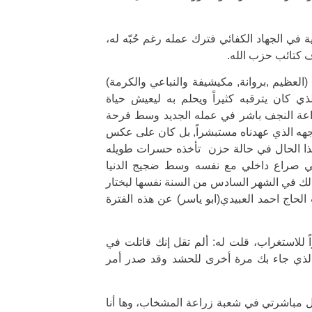
ي الجهاد الكفائي فترك عمله رغم حُبّه له،
ف كتائب حزب الله.
(العظيم ,بروانة, مكيشيفة والنباعي والكرمة)
ي كان يترقبه كثيراً ويحلم به ليعيش حياة
اعة النجف باشر في عمله الجديد وسط فرحة
جهه الذي عهدناه مستبشراً, بل كان على عكس
هذا الحال في حالة حزن تأخذه حسرات طويله
في صراع داخلي مع نفسه وسط ضجيج الدنيا
 وذلك في الشهر السادس من السنة نفسها ليختار
حاج احمد العبيدي(ابو ياسر) عن هذه الفترة
ً للاستغراب، قلت له: ألم تقل إنك قاتلت في
الذي جاء بك مرة أخرى للحشد وقد صدر أمر
جل مباشرتي في شعبة زراعة المشخاب، وها أنا