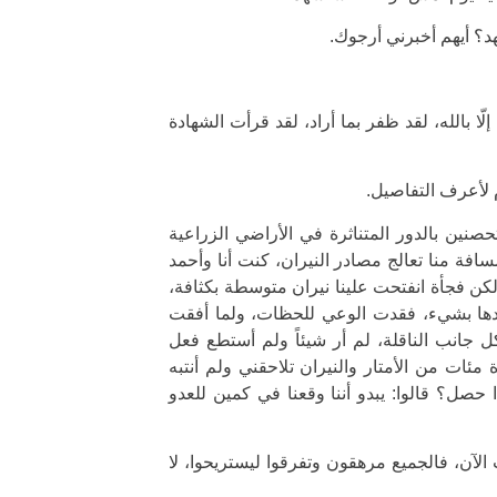
هد؟ أيهم أخبرني أرجوك.
لّا بالله، لقد ظفر بما أراد، لقد قرأت الشهادة
م لأعرف التفاصيل.
صنين بالدور المتناثرة في الأراضي الزراعية
افة منا تعالج مصادر النيران، كنت أنا وأحمد
ولكن فجأة انفتحت علينا نيران متوسطة بكثافة،
عدها بشيء، فقدت الوعي للحظات، ولما أفقت
ل جانب الناقلة، لم أر شيئاً ولم أستطع فعل
ات من الأمتار والنيران تلاحقني ولم أنتبه
حصل؟ قالوا: يبدو أننا وقعنا في كمين للعدو
 الآن، فالجميع مرهقون وتفرقوا ليستريحوا، لا