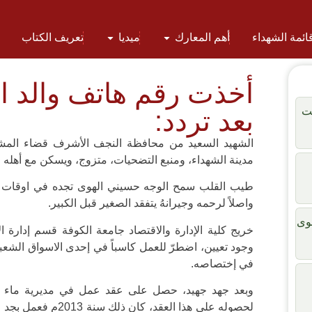
ائمة الشهداء
أهم المعارك
ميديا
تعريف الكتاب
أخذت رقم هاتف والد ا
لت
بعد تردد:
الشهيد السعيد من محافظة النجف الأشرف قضاء المشخ
مدينة الشهداء، ومنبع التضحيات، متزوج، ويسكن مع أهله ف
طيب القلب سمح الوجه حسيني الهوى تجده في اوقات ال
واصلاً لرحمه وجيرانهُ يتفقد الصغير قبل الكبير.
وى
وجود تعيين، اضطرّ للعمل كاسباً في إحدى الاسواق الشع
في إختصاصه.
وبعد جهد جهيد، حصل على عقد عمل في مديرية ماء وم
لحصوله على هذا العقد