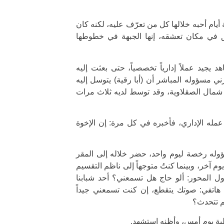
يام أحبه خلالها كل من تعرّف عليه، لكنه كان
 في مكان تعشقه، إنها الجبهة في خطوطها
يجيد عملاً إدارياً تخصصياً، حتى بعثت إليه
رني مسؤوله المباشر أن (أبا رقية) يتوسل إليه
 شمال الصقلاوية، وقد توسط لديه ثلاث مرات
له الإداري، فأخبره في كل مرة: إن الإخوة
 تموز، فطلب من مسؤوله رخصة ليوم واحد، حضر خلاله إلى المقر
يوم آخر، وبينما كنتُ متوجهاً إلى ناظم التقسيم
ول المحور: ألو حاج هل تسمعني؟ أحد شبابنا
اتفي: صوتك يتقطع، إن كنت تسمعني جيداً
م تتحدث؟
عملية يوم أمس، وأظنه استشهد.