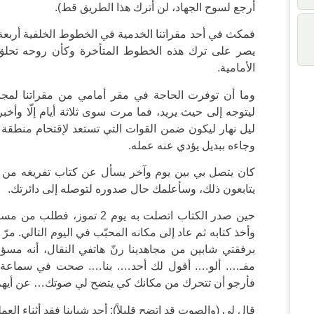
أرجع لسوح الجهاد، لن أترك هذا الطريق قط).
فمكث في أحد مقراتنا الخدمية في الخطوط الخلفية أربعة أ
يصر على ترك هذه الخطوط المتأخرة وكأن روحه تحلق
الأمامية.
وما أن توفرت الحاجة في مقر أمامي من مقراتنا لمجاهد 
ليتوجه إلى حيث يريد، فما مرت سوى ثلاثة أيام إلّا وأخب
ليل نهار ليكون ضمن القوات التي تستعد لإقتحام منطقة
وجاءه ببديل يؤدي عنه عمله.
كان يتصل بي بين يوم وآخر يسأل عن كتاب تفريغه من عم
يتابعون ذلك، وسأعلمك حال صدوره لتوصله إلى دائرتك.
حين صدر الكتاب اتصلت به يوم 2
وأخذ كتابه ثم عاد إلى مكانه المحبّب في اليوم التالي. مرّ 
برفقتي شابين من مجاهدينا رنّ هاتفي النقال، أنه مسؤ
مفـ…. ألو…. أقول لك أحد…. بنا…. صحت في سماعة ه
فأرجو أن تتحرك من مكانك كي يتضح لي صوتك… عن أيه
قال لي (والصوت قد اتضح قليلاً): أحد شبابنا فقد أثناء ال