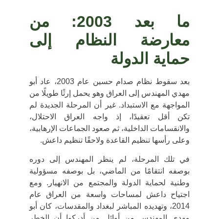
ما بعد 2003: من
معارضة النظام إلى
حماية الدولة
بعد سقوط نظام صدام حسين عام
2003
، عاد أبو
مهدي المهندس إلى العراق وهو يحمل إرثًا طويلًا من
المواجهة مع الاستبداد. غير أن المرحلة الجديدة لم
تكن أقل تعقيدًا، إذ واجه العراق الاحتلال،
والانقسامات الداخلية، ثم صعود الجماعات الإرهابية،
وعلى رأسها
تنظيم القاعدة
ولاحقًا
تنظيم داعش
.
في تلك المرحلة، لم ينظر المهندس إلى دوره
بوصفه انتقامًا من الماضي، بل بوصفه
مسؤولية
وطنية
لحماية الدولة والمجتمع من الانهيار. ومع
اجتياح داعش لمساحات واسعة من العراق عام
2014
، وتهديده المباشر لبغداد والمقدسات، كان أبو
مهدي المهندس من أوائل من أدركوا أن الخطر