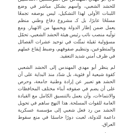
للحشد الشعبي
، وأسهم بشكل مباشر في وضع
اللبنات الأولى لهذا التشكيل، ليس بوصفه تجمعًا
مسلحًا عابرًا، بل كـ
مشروع دفاع وطني منظم
يعمل ضمن إطار الدولة ويحميها من الانهيار. ومع
تولّيه منصب
نائب رئيس هيئة الحشد الشعبي
، تحمّل
مسؤولية ثقيلة تمثّلت في توحيد عشرات الفصائل
والمتطوعين، وتنظيم صفوفهم، وضبط إيقاع عملهم
في ظرف أمني شديد التعقيد.
لم ينظر أبو مهدي المهندس إلى الحشد الشعبي
كقوة شيعية أو فئوية، بل شدّد منذ البداية على أن
الحشد هو
تعبير عن إرادة وطنية جامعة
، وحرص
على أن يضم في صفوفه أبناء مختلف المحافظات
والانتماءات، وأن يعمل بالتنسيق الكامل مع
القيادة
العامة للقوات المسلحة
. هذا النهج ساهم في تحويل
الحشد من رد فعل شعبي إلى
مؤسسة عسكرية
داعمة للدولة
، لعبت دورًا حاسمًا في منع سقوط
العراق.