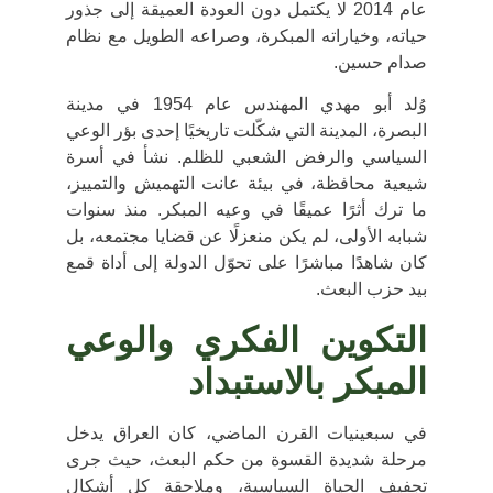
عام 2014 لا يكتمل دون العودة العميقة إلى
جذور
حياته، وخياراته المبكرة، وصراعه الطويل مع نظام
صدام حسين
.
وُلد أبو مهدي المهندس عام
1954
في
مدينة
البصرة
، المدينة التي شكّلت تاريخيًا إحدى بؤر الوعي
السياسي والرفض الشعبي للظلم. نشأ في أسرة
شيعية محافظة، في بيئة عانت التهميش والتمييز،
ما ترك أثرًا عميقًا في وعيه المبكر. منذ سنوات
شبابه الأولى، لم يكن منعزلًا عن قضايا مجتمعه، بل
كان شاهدًا مباشرًا على تحوّل الدولة إلى أداة قمع
بيد حزب البعث.
التكوين الفكري والوعي
المبكر بالاستبداد
في سبعينيات القرن الماضي، كان العراق يدخل
مرحلة شديدة القسوة من حكم البعث، حيث جرى
تجفيف الحياة السياسية، وملاحقة كل أشكال