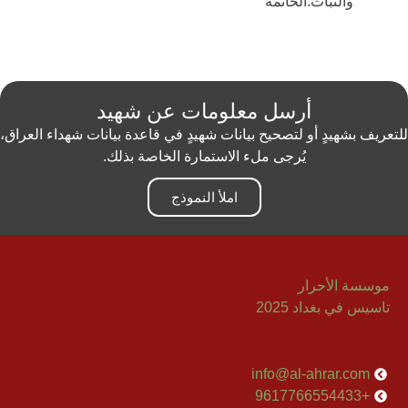
والثبات.الخاتمة
أرسل معلومات عن شهيد
للتعريف بشهيدٍ أو لتصحيح بيانات شهيدٍ في قاعدة بيانات شهداء العراق،
يُرجى ملء الاستمارة الخاصة بذلك.
املأ النموذج
موسسة الأحرار
تاسيس في بغداد 2025
إتصل بنا
info@al-ahrar.com
+9617766554433