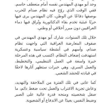
وجد أبو مهدي المهندس نفسه أمام منعطف حاسم.
ففي الوقت الذي روّج فيه نظام صدام للحرب
بوصفها دفاعًا عن الوطن، كان المهندس يرى فيها
حربًا عبثية
تخدم بقاء الدكتاتورية وتُراق فيها دماء
العراقيين دون مبرر أخلاقي أو وطني.
خلال تلك السنوات، شارك أبو مهدي المهندس في
صفوف المعارضة العراقية التي واجهت نظام
صدام
، وأسهم في أنشطة سياسية وعسكرية
استهدفت إضعاف النظام. اكتسب في هذه المرحلة
خبرة واسعة في
العمل التنظيمي، والتخطيط،
والعمل السري
، وهي خبرات ستظهر آثارها لاحقًا
في قيادته للحشد الشعبي.
كما عانى في تلك الفترة من
الملاحقة والتهديد
،
وعاش تجربة الاغتراب والعمل تحت ضغط دائم، ما
صقل شخصيته ومنحه قدرة عالية على الصبر
وضبط النفس، بعيدًا عن الاندفاع أو الشعبوية.