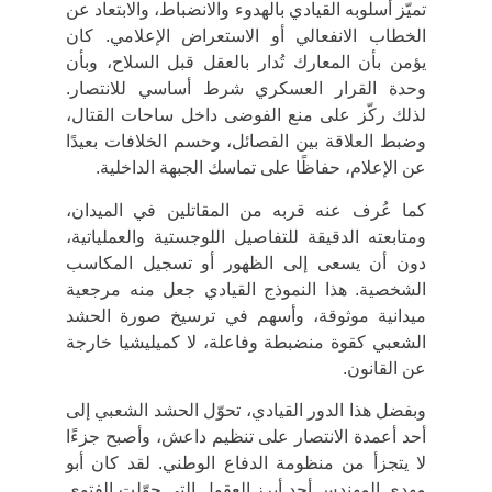
تميّز أسلوبه القيادي بالهدوء والانضباط، والابتعاد عن
الخطاب الانفعالي أو الاستعراض الإعلامي. كان
يؤمن بأن المعارك تُدار بالعقل قبل السلاح، وبأن
وحدة القرار العسكري شرط أساسي للانتصار.
لذلك ركّز على
منع الفوضى داخل ساحات القتال
،
وضبط العلاقة بين الفصائل، وحسم الخلافات بعيدًا
عن الإعلام، حفاظًا على تماسك الجبهة الداخلية.
كما عُرف عنه قربه من المقاتلين في الميدان،
ومتابعته الدقيقة للتفاصيل اللوجستية والعملياتية،
دون أن يسعى إلى الظهور أو تسجيل المكاسب
الشخصية. هذا النموذج القيادي جعل منه
مرجعية
ميدانية موثوقة
، وأسهم في ترسيخ صورة الحشد
الشعبي كقوة منضبطة وفاعلة، لا كميليشيا خارجة
عن القانون.
وبفضل هذا الدور القيادي، تحوّل الحشد الشعبي إلى
أحد أعمدة الانتصار على تنظيم داعش، وأصبح جزءًا
لا يتجزأ من منظومة الدفاع الوطني. لقد كان أبو
مهدي المهندس أحد أبرز العقول التي
حوّلت الفتوى