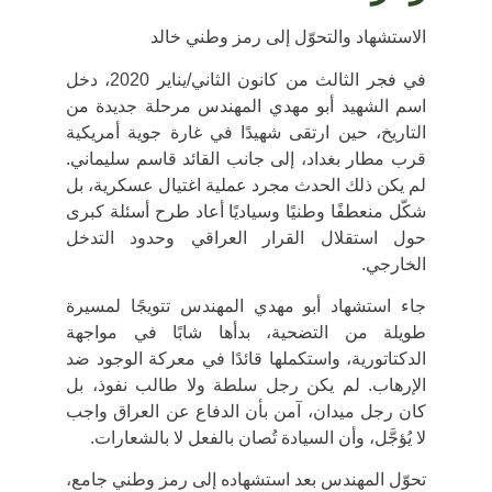
الاستشهاد والتحوّل إلى رمز وطني خالد
في فجر
الثالث من كانون الثاني/يناير 2020
، دخل
اسم
الشهيد أبو مهدي المهندس
مرحلة جديدة من
التاريخ، حين ارتقى شهيدًا في
غارة جوية أمريكية
قرب مطار بغداد، إلى جانب القائد قاسم سليماني.
لم يكن ذلك الحدث مجرد عملية اغتيال عسكرية، بل
شكّل
منعطفًا وطنيًا وسياديًا
أعاد طرح أسئلة كبرى
حول استقلال القرار العراقي وحدود التدخل
الخارجي.
جاء استشهاد أبو مهدي المهندس تتويجًا لمسيرة
طويلة من التضحية، بدأها شابًا في مواجهة
الدكتاتورية، واستكملها قائدًا في معركة الوجود ضد
الإرهاب. لم يكن رجل سلطة ولا طالب نفوذ، بل
كان رجل ميدان، آمن بأن الدفاع عن العراق واجب
لا يُؤجَّل، وأن السيادة تُصان بالفعل لا بالشعارات.
تحوّل المهندس بعد استشهاده إلى
رمز وطني جامع
،