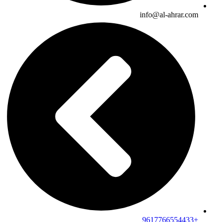
info@al-ahrar.com
+9617766554433