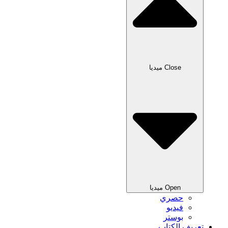
Close ميديا
Open ميديا
حصري
فيديو
بوستر
تعريف الكتاب