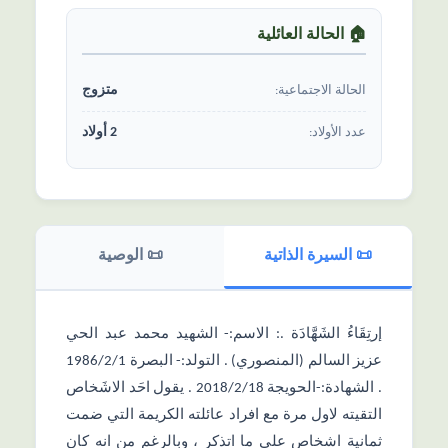
🏠 الحالة العائلیة
متزوج
الحالة الاجتماعیة:
2 أولاد
عدد الأولاد:
📜 السیرة الذاتیة
📜 الوصیة
إرتِقَاءُ الشَهَّادَة .: الاسم:- الشهيد محمد عبد الحي
عزيز السالم (المنصوري) . التولد:- البصرة 1986/2/1
. الشهادة:-الحويجة 2018/2/18 . يقول احَد الاشَخاص
التقيته لاول مرة مع افراد عائلته الكريمة التي ضمت
ثمانية اشخاص على ما اتذكر ، وبالرغم من انه كان