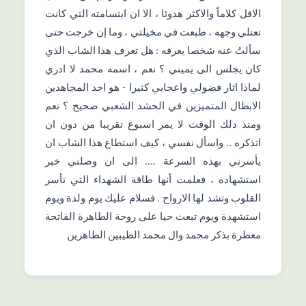
الاقل كلاماً والاكثر هدوئا ، الا ان ابتسامته التي كانت
تعتلي وجهه ، طبعت في مخيلتي ، وما إن خرجت حتى
سألتُ عنه شخصا يعرفه : هل تعرف هذا الشاب الذي
كان يجلس الى يميني ؟ نعم ، اسمه محمد لا ادري
لماذا اثار فضولي واعجابي كثيرا - هو احد المجاهدين
الابطال المتميزين في الحشد الشعبي صحيح ؟ نعم
ومنذ ذلك الوقت لا يمر اسبوع تقريبا من دون ان
اتذكره .. واسأل نفسي ، كيف استطاع هذا الشاب ان
يأسرني بهذه السرعة .... الى ان وصلني خبر
استشهاده ، فعلمت أنها طاقة الشهداء التي تأسر
القلوب وتشد لها الارواح . فسلام عليك يوم ولدة ويوم
استشهدة ويوم تبعث حيا على روحة الطاهرة الفاتحة
معطرة بذكر محمد وال محمد الطيبين الطاهرين