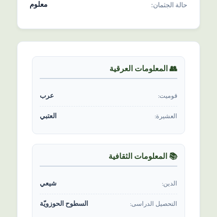
معلوم
حالة الجثمان:
👥 المعلومات العرقیة
عرب
قومیت:
العتبي
العشیرة:
📚 المعلومات الثقافیة
شیعي
الدين:
السطوح الحوزویّة
التحصیل الدراسی: