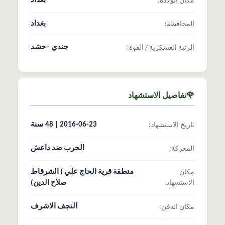
بغداد
مکان الولادة:
بغداد
المحافظة:
جندي - حشد
الرتبة العسکریة / القوة:
🌹تفاصیل الاستشهاد
2016-06-23 | 48 سنة
تاریخ الاستشهاد:
الحرب ضد داعش
المعرکة:
منطقة قرية الحاج علي ( الشرقاط
مکان
الاستشهاد:
صلاح الدين)
النجف الاشرف
مکان الدفن: