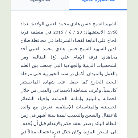
📜 السیرة الذاتیة
📜 الوصیة
الشهيد الشيخ حسن هادي محمد العتبي الولادة: بغداد
1968. الاستشهاد: 23 / 6 / 2016 في منطقة قرية
الحاج علي التابعة لقضاء الشرقاط في محافظة صلاح
الدين الشهيد الشيخ حسن هادي محمد العتبي أحد
مجاهدي فرقة الإمام علي (ع) القتالية ومن
الشخصيات الدينية والجهادية التي جمعت بين العلم
والعمل والميدان. أكمل دراسته الحوزوية حتى مرحلة
البحث الخارج كما حصل على شهادة الماجستير
أكاديمياً، وعُرف بنشاطه الاجتماعي والديني من خلال
الخطابة والتبليغ وإمامة الجماعة وإحياء الشعائر
الحسينية والمناسبات الإسلامية. تعرض مع والده
للاعتقال والسجن والتعذيب لمدة ستة أشهر في زمن
النظام البائد وصدر بحقه حكم بالإعدام قبل أن يُخفف
إلى السجن المؤبد، وكان خلال فترة اعتقاله مثالاً في