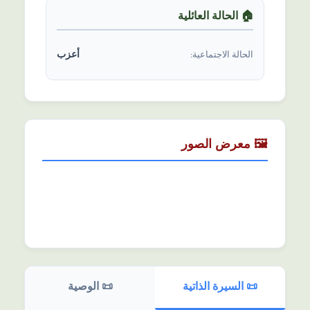
🏠 الحالة العائلیة
أعزب
الحالة الاجتماعیة:
🖼️ معرض الصور
📜 السیرة الذاتیة
📜 الوصیة