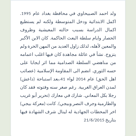
ولد احمد الصبيحاوي في محافظة بغداد عام 1995.
اكمل الابتدائية ودخل المتوسطة ولكنه لم يستطيع
اكمال الدراسة بسبب حالته المعيشية وظروف
الحصار وايام سلطة البعث الحاكمة. كان الابن الأكبر
والمعين لأهله، لذلك زاول العديد من المهن الحرة ولم
يتزوج. نشأ في عائلة مجاهدة كان فيها اغلب اعمامه
من مناهضي السلطة الصدامية مما اثر ايجابا على
حسه الثوري. انضم الى المقاومة الإسلامية (عصائب
اهل الحق) عام 2014 لواء 41،بعد استباحة (داعش)
لمدن العراق الغربية. رغم صغر سنه وفتوته فقد كان
رجلا بكل المعاني. شارك في معارك (تحرير أبو غريب
والطارمية وجرف النصر وبيجي). كانت (معركة بيجي)
اخر المحطات الجهادية له لينال شرف الشهادة فيها
بتاريخ 21/6/2015