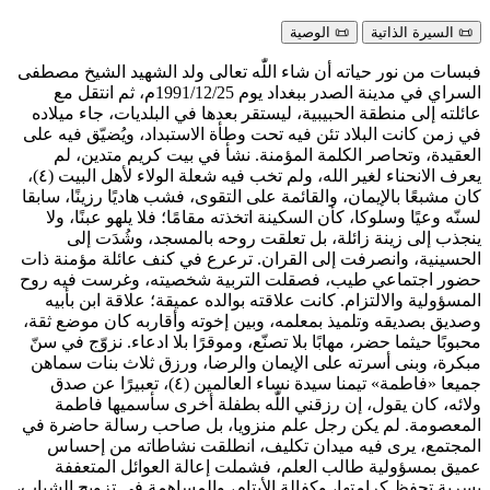
📜 السیرة الذاتیة
📜 الوصیة
فبسات من نور حياته أن شاء اللّٰه تعالى ولد الشهيد الشيخ مصطفى
السراي في مدينة الصدر ببغداد يوم 1991/12/25م، ثم انتقل مع
عائلته إلى منطقة الحبيبية، ليستقر بعدها في البلديات، جاء ميلاده
في زمن كانت البلاد تئن فيه تحت وطأة الاستبداد، ويُضيّق فيه على
العقيدة، وتحاصر الكلمة المؤمنة. نشأ في بيت كريم متدين، لم
يعرف الانحناء لغير الله، ولم تخب فيه شعلة الولاء لأهل البيت (٤)،
كان مشبعًا بالإيمان، والقائمة على التقوى، فشب هاديًا رزينًا، سابقا
لسنّه وعيًا وسلوكا، كأن السكينة اتخذته مقامًا؛ فلا يلهو عبنًا، ولا
ينجذب إلى زينة زائلة، بل تعلقت روحه بالمسجد، وشُدَت إلى
الحسينية، وانصرفت إلى القران. ترعرع في كنف عائلة مؤمنة ذات
حضور اجتماعي طيب، فصقلت التربية شخصيته، وغرست فيه روح
المسؤولية والالتزام. كانت علاقته بوالده عميقة؛ علاقة ابن بأبيه
وصديق بصديقه وتلميذ بمعلمه، وبين إخوته وأقاربه كان موضع ثقة،
محبوبًا حيثما حضر، مهابًا بلا تصنّع، وموقرًا بلا ادعاء. نزوّج في سنّ
مبكرة، وبنى أسرته على الإيمان والرضا، ورزق ثلاث بنات سماهن
جميعا «فاطمة» تيمنا سيدة نساء العالمين (٤)، تعبيرًا عن صدق
ولائه، كان يقول، إن رزقني اللّٰه بطفلة أخرى سأسميها فاطمة
المعصومة. لم يكن رجل علم منزويا، بل صاحب رسالة حاضرة في
المجتمع، يرى فيه ميدان تكليف، انطلقت نشاطاته من إحساس
عميق بمسؤولية طالب العلم، فشملت إعالة العوائل المتعففة
بسرية تحفظ كرامتها، وكفالة الأيتام، والمساهمة في تزويج الشباب،