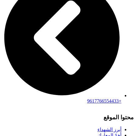
+9617766554433
محتوا الموقع
أبرز الشهداء
أهمّ المعارك