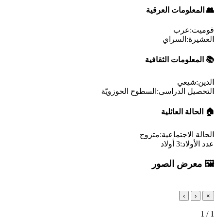
👥 المعلومات العرقیة
قومیت:
عرب
العشیرة:
السراي
📚 المعلومات الثقافیة
الدين:
شیعي
التحصیل الدراسی:
السطوح الحوزویّة
🏠 الحالة العائلیة
الحالة الاجتماعیة:
متزوج
عدد الأولاد:
3 أولاد
🖼️ معرض الصور
›
‹
×
1
/
1