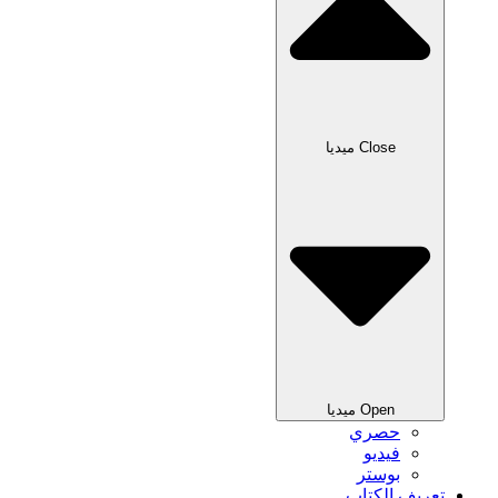
Close ميديا
Open ميديا
حصري
فيديو
بوستر
تعريف الكتاب