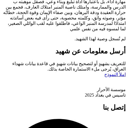
مهارة أداء، بل باعتبارها أداة تبليغ وبناء وعي، فصقل موهبته ب
الدرس والممارسة، وامتلك ناصية المنبر امتلاك العارف، فجمع بين
حرارة العقيدة ودقة البرهان، وبين صفاء الإيمان وقوة الحجة، خطابُه
مؤتر، وصوته واثق، وكلمته محصوبة، حتى رأى فيه بعض أساتذته
امتدادًا لمدرسة المنبر الواعي، فاطلقوا عليه لقب الوائلي الصغير،
لما لمسوه فيه من نفس علمي
لم تُسجل وصیة لهذا الشهید.
أرسل معلومات عن شهيد
للتعريف بشهيدٍ أو لتصحيح بيانات شهيدٍ في قاعدة بيانات شهداء
العراق، يُرجى ملء الاستمارة الخاصة بذلك.
املأ النموذج
موسسة الأحرار
تاسيس في بغداد 2025
إتصل بنا