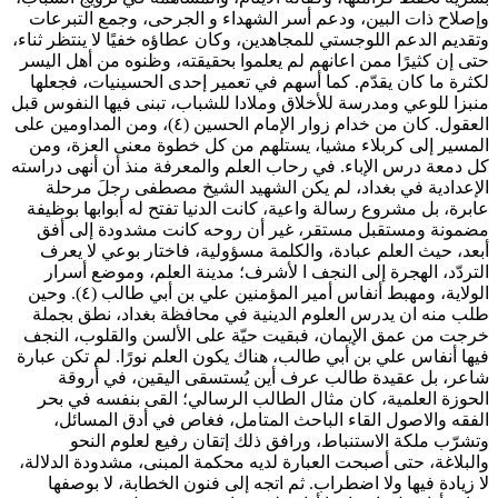
وإصلاح ذات البين، ودعم أسر الشهداء و الجرحى، وجمع التبرعات
وتقديم الدعم اللوجستي للمجاهدين، وكان عطاؤه خفيًا لا ينتظر ثناء،
حتى إن كثيرًا ممن اعانهم لم يعلموا بحقيقته، وظنوه من أهل اليسر
لكثرة ما كان يقدّم. كما أسهم في تعمير إحدى الحسينيات، فجعلها
منبزا للوعي ومدرسة للأخلاق وملادا للشباب، تبنى فيها النفوس قبل
العقول. كان من خدام زوار الإمام الحسين (٤)، ومن المداومين على
المسير إلى كربلاء مشيا، يستلهم من كل خطوة معنى العزة، ومن
كل دمعة درس الإباء. في رحاب العلم والمعرفة منذ أن أنهى دراسته
الإعدادية في بغداد، لم يكن الشهيد الشيخ مصطفى رجلَ مرحلة
عابرة، بل مشروع رسالة واعية، كانت الدنيا تفتح له أبوابها بوظيفة
مضمونة ومستقبل مستقر، غير أن روحه كانت مشدودة إلى أفق
أبعد، حيث العلم عبادة، والكلمة مسؤولية، فاختار بوعي لا يعرف
التردّد، الهجرة إلى النجف ا لأشرف؛ مدينة العلم، وموضع أسرار
الولاية، ومهبط أنفاس أمير المؤمنين علي بن أبي طالب (٤). وحين
طلب منه ان يدرس العلوم الدينية في محافظة بغداد، نطق بجملة
خرجت من عمق الإيمان، فبقيت حيّة على الألسن والقلوب، النجف
فيها أنفاس علي بن أبي طالب، هناك يكون العلم نورًا. لم تكن عبارة
شاعر، بل عقيدة طالب عرف أين يُستسقى اليقين، في أروقة
الحوزة العلمية، كان مثال الطالب الرسالي؛ القى بنفسه في بحر
الفقه والاصول القاء الباحث المتامل، فغاص في أدق المسائل،
وتشرّب ملكة الاستنباط، ورافق ذلك إتقان رفيع لعلوم النحو
والبلاغة، حتى أصبحت العبارة لديه محكمة المبنى، مشدودة الدلالة،
لا زيادة فيها ولا اضطراب. ثم اتجه إلى فنون الخطابة، لا بوصفها