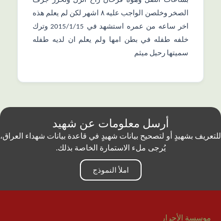
بساعات اتصل وهوه فرحان راح انزل وتحرر جرف
الصخر وخلصن الواجب عليه ٨ اشهر لكن لم يعلم هذه
اخر ساعه من عمره استشهد في 2015/1/15 وترك
خلفه طفله في بطن امها ولم يعلم ان لديه طفله
سميتها رحيل ميثم
أرسل معلومات عن شهيد
للتعريف بشهيدٍ أو لتصحيح بيانات شهيدٍ في قاعدة بيانات شهداء العراق،
يُرجى ملء الاستمارة الخاصة بذلك.
املأ النموذج
موسسة الأحرار