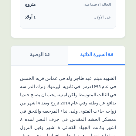
متزوج
الحالة الاجتماعیة:
1 أولاد
عدد الأولاد:
📜 السیرة الذاتیة
📜 الوصیة
الشهيد ميثم عبد ظاجر ولد في غماس قريه الخمس
في عام 1993درس في ثانويه اليرموك وترك الدراسه
في الثالث المتوسط ولكن امنيته يحب ان يصبح جنديا
يدافع عن وطنه وفي عام 2014 تزوج وبعد 4 اشهر من
زواجه جاءت الفتوى ولبى نداء المرجعيه والتحق في
معسكر الحشد المقدس في جرف النصر لمده ٨
اشهر وكانت الجهاد الكفائي ٨ اشهر وقبل النزول