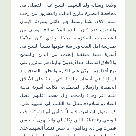
ولادتهُ ونشأته ولد الشهيـد الشيخ علي الفضلي في
محافظة البصـرة بتاريخ الثالث والعشرون من رجب
سنة ١٩٧٠. نشـأ وسـط جـو عائلي يسودهُ الإيمان
والعقيدة فقد كان والـده الملا صـالح يوسف من
الشخصيات الملتزمـة دينيـًا والذي كان متيَّمـًا
بمدرسة أهل البيت ودراسة علومها فنشـأ الشيخ في
أسـرة دينية مثقفـة إتخذت من الدين والسمح
والأخلاق الفاضلة غـذاءً يغذونَ بهِ أبناءهم سائرين على
نهج أجدادهم. تـربّى على الكـرم والخلق والصدق منذ
أن وُلِـدَ في أحضان والدتـهُ التي ربتـهُ على الأخلاق
الحميدة والإسلام المحمـّدي، فكانت أسرتهُ محبة
للّٰــه (عز وجل) ولمحمد وآل محمد (عليهم أفضل
الصلاة والسلام) فانتقـلَ هذا الحُـب إلى الشهيد علي،
كمـا يقول الشـاعر: رَحَـمَ اللّٰــهُ أمي أنهـا شرِبَـت حُب
الوصي وغذتنياهُ باللبنِ وكانَ لي والدٌ يهوى أبا حسنِ
فصرتُ مِـن ذي وذا أهوى أبا حسنِ فنشـأَ الشهيـد علىٰ