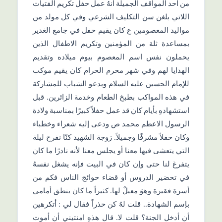
من احد المواقف الجميلة أنهُ عمل حفل تكريم الفتيات
اللاتي بلغن سن التكليف الشرعي وفي كل مولد من
مواليد المعصومين ع كان يقيم حفل في جامع الغدير
بمساعدة ثلة من المؤمنين وتكريم الاطفال الذين
يحملون نفس اسم المعصوم بيوم ميلاده وتقديم
الهدايا لهم وفي شهر محرم الحرام كان يقيم موكب
للإمام الحسين عليه السلام ويدعو الشباب للمشاركة
في هذه المواكب بطبخ الطعام وخدمة الزائرين. قبل
استشهادهِ بأيام كان قد عمل حفلاً كبيرًا بمناسبة ولادة
الرسول الاعظم محمد ص ودعى إليه شعراء وخطباء
وكان حفلاً مشرفًا وجميلاً. زوجة الشهيد كنّا نفرح ليلة
التي يتعشى فيها معنا أو يجلس معنا لأنه نادرًا ما كان
يتفرغ لنا حتى وإن كان في البيت فإنه يشغل نفسهُ
في تحضير الدروس أو قضاء حوائج الناس فكم من
أسرة فقيرة وهوَ معيلٌ لها. كثيراً ما كان ينطق أمامي
بإسم الشهادة.. قلت لهُ كن حذراً فقال لي : أتكرهين
أن أدخل الجنة؟ قلت لا. قال هذهِ امنتيني أن أموت