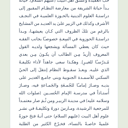
حُب العقيدة وعشق أهل البيت (عليهم السلام). حياته
بـدأَ حياتهُ الشريفة من معارضة النظـام المقبور إلى
دراستـهُ العلوم الدينية بالحـوزة العلميـة في النجـف
الأشرف وكذلك في الزبير علىٰ يد العديـد من المشايخ
بالرغمِ من تلكَ الظروف التي كـان يعيشهـا، وبـدأ
دراستـهُ الحوزوية في السِعـةِ خصوصـًا بجانب الفقـه
حيث كان يعطي المسألة ويشجعها ولديـه القول
المعروف {أريدُ مِـن الطالب أن يكـونَ مِـن بعدي
مُـدرّسـًا للغيـرِ}. وهكـذا سعى جاهداً لأداء تكليفـهُ
الذي عليـه. وبعـدَ سقـوط النظام إنتقلَ إلى الحيّ
السكني للأسمـدة الجنوبية وبنى جامـع الغديـر على
يديـه وصـارَ إمامـًا للجُمـعَةِ والجَمـاعةِ فيه، وصـارَ
أُستـاذاً في مدرسـة الإمام الحُســين (صلوات الله
وسلامه عليه) في مدينـة الزبيـر ومن ثُـمَ صار معتمـداً
للمرجعية الرشيدة، ومـارسَ دورهُ وتكليفـهُ في نشـر
علوم أهل البيت (عليهم السلام) حتى أنـهُ فتحَ حوزةً
علميةً خاصـةً بالنساء، فخـرّجَ الكثير من الطلبة