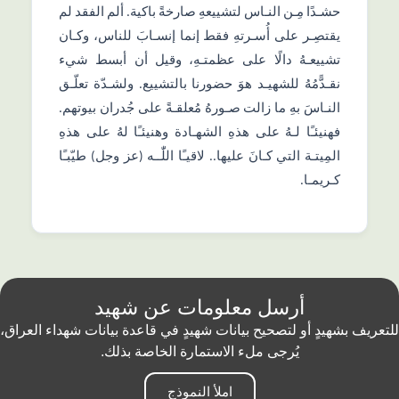
حشـدًا مِـن النـاس لتشييعهِ صارخةً باكية. ألم الفقد لم
يقتصِـر على أُسـرتهِ فقط إنما إنسـابَ للناس، وكـان
تشييعـهُ دالًا على عظمتـهِ، وقيل أن أبسط شيء
نقـدًّمُهُ للشهيـد هوَ حضورنا بالتشييع. ولشـدّة تعلّـق
النـاسَ بهِ ما زالت صـورهُ مُعلقـةً على جُدران بيوتهم.
فهنيئـًا لـهُ على هذهِ الشهـادة وهنيئـًا لهُ على هذهِ
المِيتـة التي كـانَ عليها.. لاقيـًا اللّٰــه (عز وجل) طيّبـًا
كـريمـا.
أرسل معلومات عن شهيد
للتعريف بشهيدٍ أو لتصحيح بيانات شهيدٍ في قاعدة بيانات شهداء العراق،
يُرجى ملء الاستمارة الخاصة بذلك.
املأ النموذج