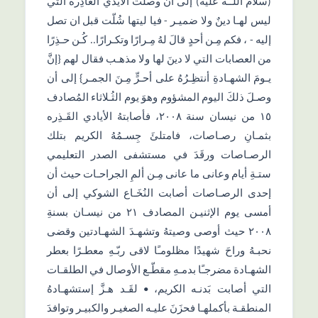
(سلامُ اللّٰــه عليه) إلى أن وصلت الأيدي الغادِرة التي
ليس لهـا دينٌ ولا ضميـر - فيا ليتها شُلّت قبل ان تصل
إليه - ، فكم مِـن أحدٍ قالَ لهُ مِـرارًا وتكـرارًا.. كُـن حـذِرًا
من العصابات التي لا دينَ لها ولا مذهـب فقال لهم {إنَّ
يـومَ الشهـادةِ أنتظِـرُهُ على أحـرٍّ مِـنَ الجمـر} إلى أن
وصـلَ ذلكَ اليوم المشؤوم وهوَ يوم الثُـلاثاء المُصادف
١٥ من نيسان سنة ٢٠٠٨، فأصابتهُ الأيادي القَـذِره
بثمـانِ رصـاصات، فامتلئَ جِسـمُهُ الكريم بتلك
الرصـاصات ورقَدَ في مستشفى الصدر التعليمي
ستـةِ أيام وعانى ما عانى مِـن ألمِ الجراحـات حيث أن
إحدى الرصـاصات أصابت النُخَـاع الشوكي إلى أن
أمسى يوم الإثنيـن المصادف ٢١ من نيسـان بسنةِ
٢٠٠٨ حيث أوصى وصيتهُ وتشهـدَ الشهـادتين وقضى
نحبـهُ وراحَ شهيدًا مظلومـًا لاقى ربّـهِ معطـرًا بعطر
الشهـادة مضرجـًا بدمـهِ مقطّـع الأوصال في الطلقـات
التي أصابت بَدنـه الكريم، • لقَـد هـزَّ إستشهـادهُ
المنطقـة بأكملهـا فحزَنَ عليـه الصغيـر والكبيـر وتوافدَ