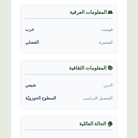
👥 المعلومات العرقیة
عرب
قومیت:
الفضلي
العشیرة:
📚 المعلومات الثقافیة
شیعي
الدين:
السطوح الحوزویّة
التحصیل الدراسی:
🏠 الحالة العائلیة