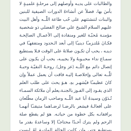
والطالبات على يديـه وأوصلهم إلى مرحلـةٍ علميـةٍ لا
بأسَ بها، فضلاً عن أنشاءهُ الدورات الصيفية للبنين
والبنات لتنشئتهم على حُب طاعة اللّٰــه وأهل البيت
عليهم السلام الشيخ علي صالح الفضلي ذو شخصية
مؤمنـة مُحبّـة للغير ومنقادة إلى الأعمـال الصالِحـة
فكـانَ مُلتـزمـًا دينيـًا إلى أبعد الـحدود ومتفقهـًا في
دينـه ، يحب أن تكـون صلاتهُ على الوقت فـلا يستطيع
سمـاع نداء محبـوبهُ ولا يجيبـه، يحب أن يكـون على
إتصال دائم مع اللّٰــه (عز وجل). روحـهُ النقيّـة وحبـهُ
للّٰــه تعالى وإخلاصـهُ إليـه فاقت أن يعمل عملاً وإن
كانَ عظيمـًا فيُشهـر بهِ. هـوَ يحث على طلب العلم
الذي يقـود إلى الفـوز بالجنـة،يعلم أن ملائكة السمـاء
تُـدَوّن وسيدهُ أبا عبد اللّٰــه وصاحب الزمان مطّلعان
على أفعالـهُ فيشعر بالرضـا لرضـاهما متيقنـًا أنهمـا
يرافقانـه بكل خطوة من حياتـه. هوَ لم يقطع صلة
الرحم ولم يترك أحـدًا محتاجـًا إلا وساعدهُ بقدر ما
يستطيع حتى وإن كانت الحالة الماديـة لهُ ليست