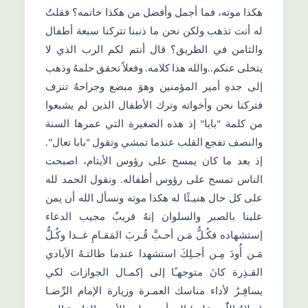
هكذا موته، فما أجمل وأفضل من هكذا خاتمه؟ فقلتُ
له أنت تذهب ولكن نحن ما ذنبنا تتركنا سبعة أطفال
والثامن في الطريق؟ قال أنتم لكم الرب الذي لا
يتخلى عنكم..والله هذا كلامه. وفعلاً تحقق حلمهُ وذهب
إلى جدهِ أمير المؤمنين وهوَ مبضع وجراحهُ تنزف
فتركنا نحن وأخواته وترك الأطفال الذين لم يشبعوا
من كلمة "بابا" إذ هذه الصغيرة التي عمرها السنة
والنصف تفجع القلب عندما تمشي وتقول "بابا تعال".
إذ بعد ما كان يمسح على رؤوس الأيتام، اصبحت
الناس تمسح على رؤوس أطفاله. ونقول الحمد لله
على كل حال هنيـئًا له هكذا موته ونسأل الله أن يمن
علينا بالصبر والسلوان إنهُ قريبٌ مجيب الدعاء
إستشهاده فكُـلُّ مَـن أحـبَّ قُـربَ المَقـامِ غــدا وكُـلُّ
مَـن أُودَ مِـن أجـلِكَ استشهدا عندما طالتـهُ الأيادي
القـذِرة كانَ متوجهـًا إلى إكمـال الجوازات لكي
يسافِـرُ لأداء مناسك العمـرة وزيارة الإمام الرِّضـا