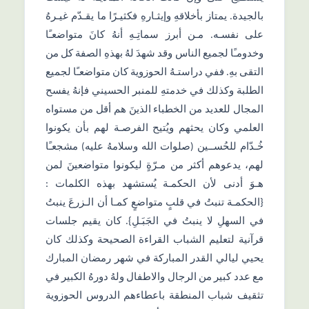
بالجيدة. يمتاز بأخلاقهِ وإيثـارهِ فكثيـرًا ما يقـدّم غيـرهُ
على نفسـه. مـن أبرز سماتِـهِ أنهُ كانَ متواضعـًا
وخدومـًا لجميع الناس وقد شهدَ لهُ بهذهِ الصفة كل من
التقى بهِ. ففي دراستـهُ الحوزوية كان متواضعـًا لجميع
الطلبة وكذلك في خدمتهِ للمنبر الحسيني فإنهُ يفسح
المجال للعديد من الخطباء الذينَ هم أقل من مستواه
العلمي وكان يحثهم ويُتيح الفرصـة لهم بأن يكونوا
خُـدّام للحُســين (صلوات الله وسلامهُ عليه) مشجعـًا
لهم، يدعوهم أكثر من مـرّةٍ ليكونوا متواضعينَ لمن
هـوَ أدنى لأن الحكمـة يُستشهد بهذه الكلمات :
{الحكمـة تنبتُ في قلبٍ متواضعٍ كمـا أن الـزرعَ ينبتُ
في السهلِ لا ينبتُ في الجَبَـلِ}. كان يقيم جلسات
قرآنية لتعليم الشباب القراءة الصحيحة وكذلك كان
يحيي ليالي القدر المباركة في شهر رمضان المبارك
مع عدد كبير من الرجال والاطفال ولهُ دورهُ الكبير في
تثقيف شباب المنطقة باعطاءهم الدروس الحوزوية