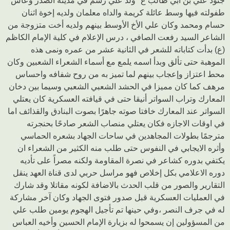
جنود علي بن أبي طالب ع" ولد علي رشم في مدينة الصدر وعاش
طفولته فيها وسط عائلة كريمة والداه معلمان ولديه إخوة اثنان
حسام ومحمد وكان علي الأخ الأوسط بينهم ولديه أخت متزوجة من
الشاعر السيد رفعت الصافي ، درس الإعلام في كلية الإمام الكاظم
(ع) بدأت كتاباته للشعر في الثانية عشر من عمره ونمى هذه
الموهبة حتى تألق وبدأ اسمه يلمع مع أسماء الشعراء الشعبين وكان
محط اعتزاز وإعجاب بينهم لما تميز به من روح شفافه واحساس
مرهف كما كان مميزا في الحشد الشعبي الشعبي وسيما بين دخان
المعارك وتراب السواتر أنيقا حتى في قيافته العسكرية كان يعتلي
السواتر عند المعارك خافتا صوته جاهرًا بصوت البنادق والقذائف اما
في اوقات الاجازه فكان يعتلي منصاب الشعر صادحًا بحنجرته
مترجمًا بطولات المجاهدين في ساحات الجهاد بشعره الحماسي
وأثره الايجابي في النفوس حتى طلب منه الكثير من الشعراء ان
يكتفي بدوره كشاعر في نصرة المقاومة ولكنه مصراً على تأديه
دوره الاعلامي بكل إخلاص فهو مراسل حربي لدى قناة العهد ينقل
التقارير والصور من قلب الحدث بالاضافة لكونه مقاتلا وقد شارك
في العمليات العسكرية قبل صدور فتوى الجهاد وكان آخر مشاركة
له في جرف النصر ،وفي حينها تم تأجيل الهجوم يومين طلب علي
من المسؤولين إن يسمحوا له بزيارة الإمام الحسين وأخيه العباس