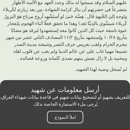
عليهم السلام وقد سمحوا له بذلك وجدد العهد مع الأئمة الأطهار
متضرعاً في حضرتهم أن ينال كرامة الشهادة ،مِن بعد زيارتهِ لكَربلاء
وتَوجه إلىٰ الجَّبهةِ قَال : هِسَّة حَتىٰ لو أستَشّهِد أروح مِرتاح هوَ اليزورّ
كَربلاء شيسَّوي بالدِنيَّا بَعد.! وهذا ما تحقق فعلًا أثناء الهجوم بإنفجار
عبوة ناسفة حيث كل الذين كانوا معه إستشهدوا ليرقد هو مصابًا
بتأريخ ١٠/٢٨ وإستشهد بتأريخ ١١/٢ المصادف الثاني عشر من شهر
محرم الحرام ولقب بعريس جرف النصر وشيعته مدينة الصدر
تشييعا مهيبا غاب علي عن عالم الدنيا ولم يغب عن قلوب اهله
ومحبيه بل لا زال يعيش بينهم بصدى كلماته وروعة قصائده .
لم تُسجل وصیة لهذا الشهید.
أرسل معلومات عن شهيد
للتعريف بشهيدٍ أو لتصحيح بيانات شهيدٍ في قاعدة بيانات شهداء العراق،
يُرجى ملء الاستمارة الخاصة بذلك.
املأ النموذج